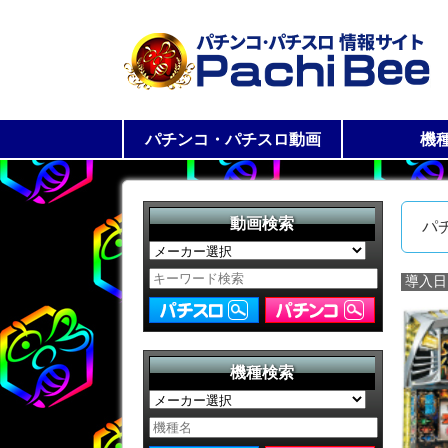
パチンコ・パチスロ動画
機
パチスロ動画一覧
パチンコ動画一覧
パチス
パチン
動画検索
パ
導入日
機種検索