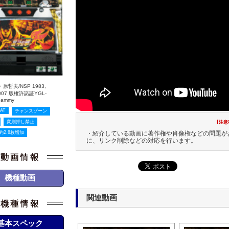
原哲夫/NSP 1983,
2007 版権許諾証YGL-
Sammy
AT
チャンスゾーン
変則押し禁止
【注意
約2.8枚増加
・紹介している動画に著作権や肖像権などの問題が
に、リンク削除などの対応を行います。
機種動画
関連動画
基本スペック