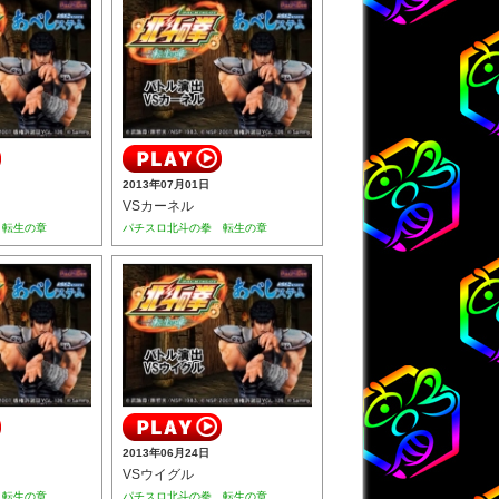
2013年07月01日
VSカーネル
 転生の章
パチスロ北斗の拳 転生の章
2013年06月24日
VSウイグル
 転生の章
パチスロ北斗の拳 転生の章