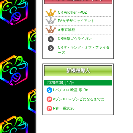
CR Another FPQZ
PA女子ザジャイアント
e 東京喰種
CR衝撃ゴウライガン
CRザ・キング・オブ・ファイタ
ーズ
新機種導入
2026年08月17日
Lパチスロ 喰霊-零-Re
eゾン100～ゾンビになるまでにしたい100のこと～
P春一番2026