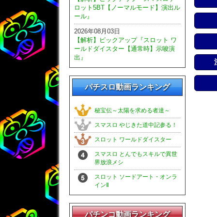
ロット5BT【ノーマルモード】演出ル
ール』
2026年08月03日
【解析】ピックアップ『スロット ワ
ールドダイスター【通常時】示唆演
出』
パチスロ動画ランキング
秘宝伝～太陽を求める者達～
スマスロ やじきた道中記参る！
スロット ワールドダイスター
スマスロ とんでもスキルで異世
界放浪メシ
スロット ソードアート・オンラ
インⅡ
パチンコ動画ランキング