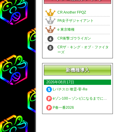
CR Another FPQZ
PA女子ザジャイアント
e 東京喰種
CR衝撃ゴウライガン
CRザ・キング・オブ・ファイタ
ーズ
新機種導入
2026年08月17日
Lパチスロ 喰霊-零-Re
eゾン100～ゾンビになるまでにしたい100のこと～
P春一番2026