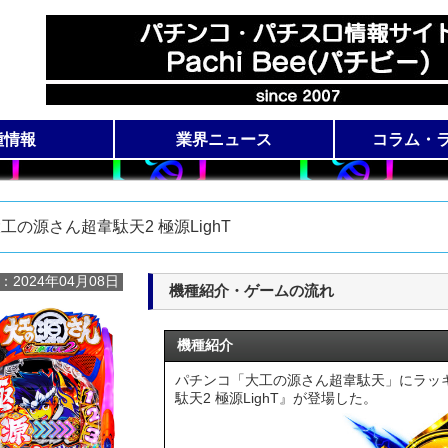
種情報
業界ニュース
コラム・
ロ機種一覧
コ機種一覧
展示会ニュース
新機種導入日
動画アクセ
全国稼働
コ
工の源さん超韋駄天2 極源LighT
：2024年04月08日
機種紹介・ゲームの流れ
機種紹介
パチンコ「大工の源さん超韋駄天」にラッ
駄天2 極源LighT』が登場した。