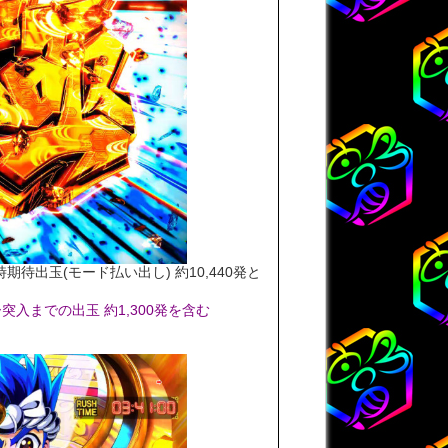
待出玉(モード払い出し) 約10,440発と
入までの出玉 約1,300発を含む