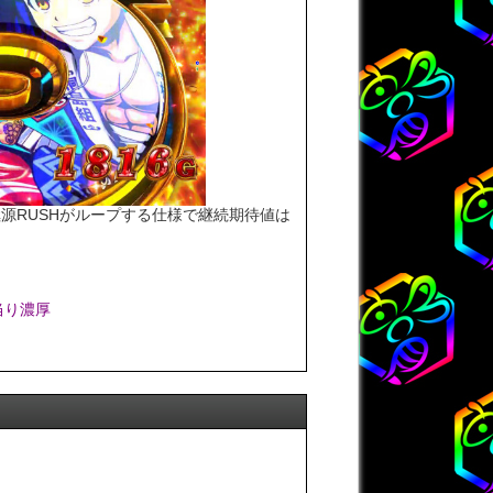
源RUSHがループする仕様で継続期待値は
当り濃厚