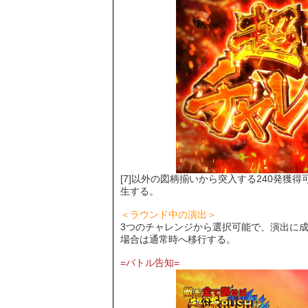
[7]以外の図柄揃いから突入する240発獲
生する。
＜ラウンド中の演出＞
3つのチャレンジから選択可能で、演出に
場合は通常時へ移行する。
=バトル告知=