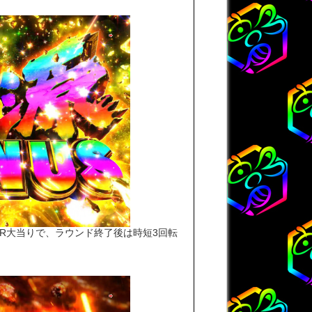
な3R大当りで、ラウンド終了後は時短3回転