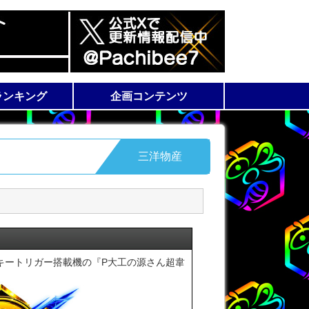
ランキング
企画コンテンツ
スランキング
ランキング
ラム
機種解析情報
WEB 漫画
三洋物産
キートリガー搭載機の『P大工の源さん超韋