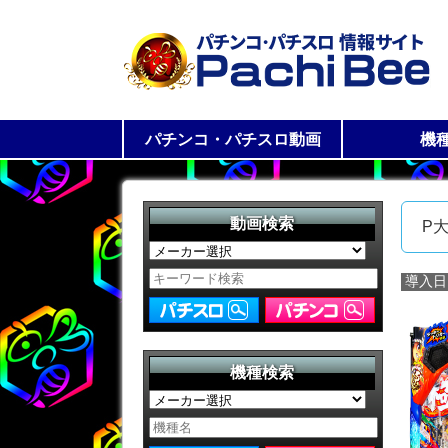
パチンコ・パチスロ動画
機
パチスロ動画一覧
パチンコ動画一覧
パチス
パチン
動画検索
P大
導入日
機種検索