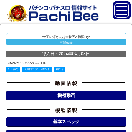
P大工の源さん超韋駄天2 極源LighT
三洋物産
導入日：2024年04月08日
©SANYO BUSSAN CO.,LTD.
出玉振分
入賞口ラウンド数変化
右打ち
機種動画
基本スペック