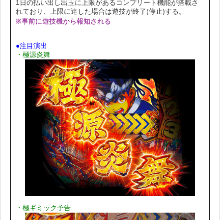
1日の払い出し出玉に上限があるコンプリート機能が搭載さ
れており、上限に達した場合は遊技が終了(停止)する。
※事前に遊技機から報知される
●注目演出
・極源炎舞
・極ギミック予告