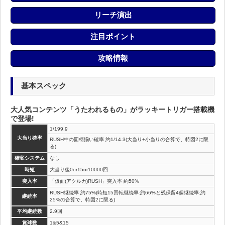
リーチ演出
注目ポイント
攻略情報
基本スペック
大人気コンテンツ「うたわれるもの」がラッキートリガー搭載機
で登場!
1/199.9
大当り確率
RUSH中の図柄揃い確率 約1/14.3(大当り+小当りの合算で、特図2に限
る)
確変システム
なし
時短
大当り後0or15or10000回
突入率
「仮面(アクルカ)RUSH」突入率 約50%
RUSH継続率 約75%(時短15回転継続率:約66%と残保留4個継続率:約
継続率
25%の合算で、特図2に限る)
平均継続数
2.9回
賞球数
1&5&15