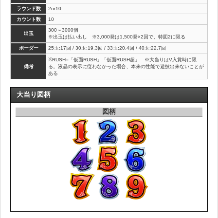
ラウンド数
2or10
カウント数
10
300～3000個
出玉
※出玉は払い出し ※3,000発は1,500発×2回で、特図2に限る
ボーダー
25玉:17回 / 30玉:19.3回 / 33玉:20.4回 / 40玉:22.7回
※RUSH=「仮面RUSH」「仮面RUSH超」 ※大当りはV入賞時に限
備考
る。液晶の表示に従わなかった場合、本来の性能で遊技出来ないことが
ある
大当り図柄
図柄