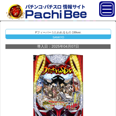
Pフィーバーうたわれるもの 199ver.
SANKYO
導入日：2025年04月07日