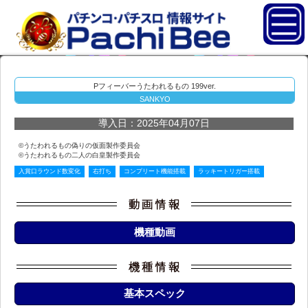
Pフィーバーうたわれるもの 199ver.
SANKYO
導入日：2025年04月07日
©うたわれるもの偽りの仮面製作委員会
©うたわれるもの二人の白皇製作委員会
入賞口ラウンド数変化
右打ち
コンプリート機能搭載
ラッキートリガー搭載
機種動画
基本スペック