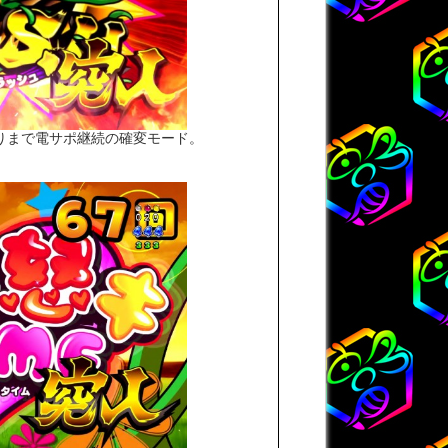
りまで電サポ継続の確変モード。