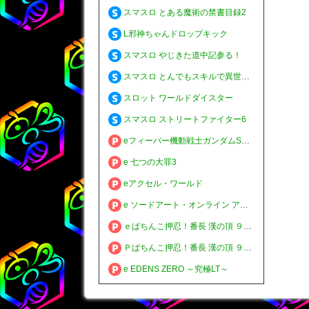
スマスロ とある魔術の禁書目録2
L邪神ちゃんドロップキック
スマスロ やじきた道中記参る！
スマスロ とんでもスキルで異世界放浪メシ
スロット ワールドダイスター
スマスロ ストリートファイター6
eフィーバー機動戦士ガンダムSEED クライマックス
e 七つの大罪3
eアクセル・ワールド
e ソードアート・オンライン アリシゼーション 夜空
ｅぱちんこ押忍！番長 漢の頂 ９９ver.
Ｐぱちんこ押忍！番長 漢の頂 ９９ver.
e EDENS ZERO ～究極LT～