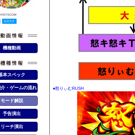
/©SYSCOM
設定付き
機種動画
基本スペック
紹介・ゲームの流れ
●怒りぃむRUSH
モード解説
予告演出
リーチ演出