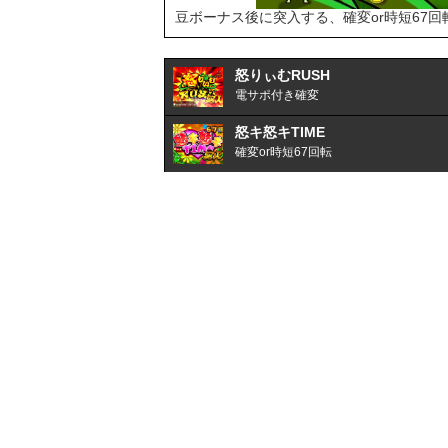
豆ボーナス後に突入する、確変or時短67回
怒りぃむRUSH
電サポ付き確変
怒キ怒キTIME
確変or時短67回転