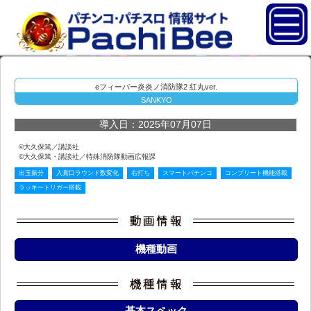
eフィーバー炎炎ノ消防隊2 紅丸ver.
SANKYO
導入日：2025年07月07日
©大久保篤／講談社
©大久保篤・講談社／特殊消防隊動画広報課
出玉振分
入賞口ラウンド数変化
右打ち
スマートパチンコ
コンプリート機能搭載
ラッキートリガー搭載
機種動画
基本スペック