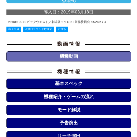
SANKYO
導入日：2019年03月18日
©2009,2011 ビックウエスト／劇場版マクロスF製作委員会 ©SANKYO
出玉振分
入賞口ラウンド数変化
右打ち
機種動画
基本スペック
機種紹介・ゲームの流れ
モード解説
予告演出
リーチ演出