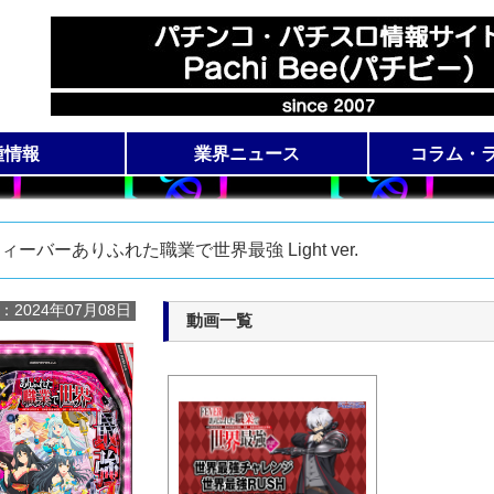
種情報
業界ニュース
コラム・
ロ機種一覧
コ機種一覧
展示会ニュース
新機種導入日
動画アクセ
全国稼働
コ
ィーバーありふれた職業で世界最強 Light ver.
：2024年07月08日
動画一覧