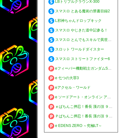
LBトリプルクラウンX-300
スマスロ とある魔術の禁書目録2
L邪神ちゃんドロップキック
スマスロ やじきた道中記参る！
スマスロ とんでもスキルで異世界放浪メシ
スロット ワールドダイスター
スマスロ ストリートファイター6
eフィーバー機動戦士ガンダムSEED クライマックス
e 七つの大罪3
eアクセル・ワールド
e ソードアート・オンライン アリシゼーション 夜空
ｅぱちんこ押忍！番長 漢の頂 ９９ver.
Ｐぱちんこ押忍！番長 漢の頂 ９９ver.
e EDENS ZERO ～究極LT～