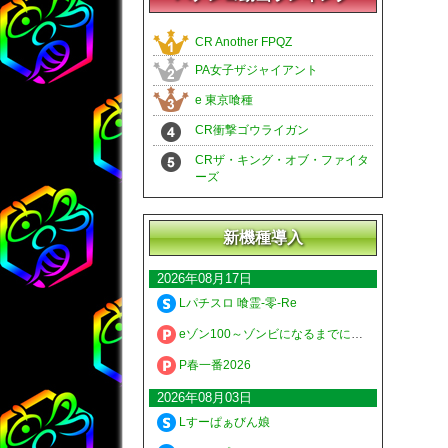
CR Another FPQZ
PA女子ザジャイアント
e 東京喰種
CR衝撃ゴウライガン
CRザ・キング・オブ・ファイタ
ーズ
新機種導入
2026年08月17日
Lパチスロ 喰霊-零-Re
eゾン100～ゾンビになるまでにしたい100のこと～
P春一番2026
2026年08月03日
Lすーぱぁびん娘