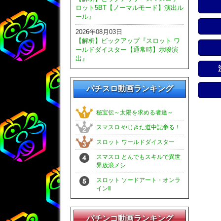
ロット5BT【ノーマルモード】演出ル
ール』
2026年08月03日
【解析】ピックアップ『スロット ワ
ールドダイスター【通常時】示唆演
出』
パチスロ動画ランキング
秘宝伝～太陽を求める者達～
スマスロ やじきた道中記参る！
スロット ワールドダイスター
スマスロ とんでもスキルで異世
界放浪メシ
スロット ソードアート・オンラ
インⅡ
パチンコ動画ランキング