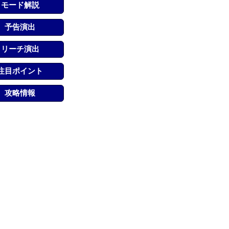
モード解説
予告演出
リーチ演出
注目ポイント
攻略情報