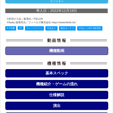
スパイキー
導入日：2022年12月19日
©本宮ひろ志／集英社／FIELDS
©Spiky 総発売元／フィールズ株式会社 https://www.fields.biz
AT
6.5号機
チャンスゾーン
天井あり
擬似ボーナス
1Gあたり約2.6枚増加
機種動画
基本スペック
機種紹介・ゲームの流れ
仕様解説
演出