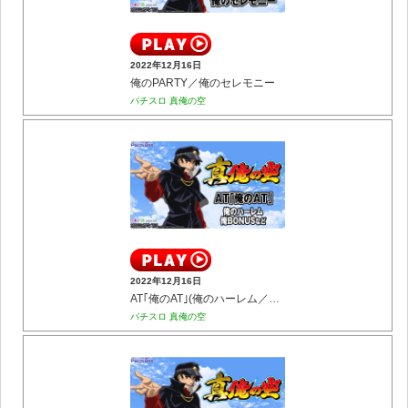
2022年12月16日
俺のPARTY／俺のセレモニー
パチスロ 真俺の空
2022年12月16日
AT｢俺のAT｣(俺のハーレム／俺BONUSなど)
パチスロ 真俺の空