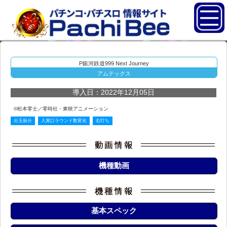
P銀河鉄道999 Next Journey
アムテックス
導入日：2022年12月05日
©松本零士／零時社・東映アニメーション
出玉振分
入賞口ラウンド数変化
右打ち
機種動画
基本スペック