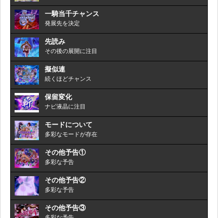
一騎当千チャンス
発展先を決定
先読み
その後の展開に注目
擬似連
続くほどチャンス
保留変化
ナビ液晶に注目
モードについて
多彩なモードが存在
その他予告①
多彩な予告
その他予告②
多彩な予告
その他予告③
多彩な予告