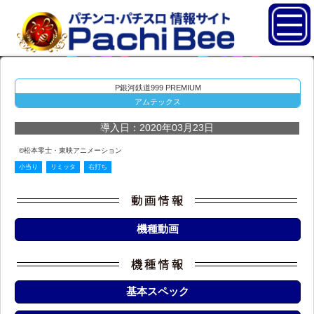
P銀河鉄道999 PREMIUM
アムテックス
導入日：2020年03月23日
©松本零士・東映アニメーション
小当り
リミッタ
右打ち
機種動画
基本スペック