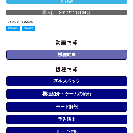
三洋物産
導入日：2014年11月04日
©SANYOBUSSAN
突然確変
8個保留
機種動画
基本スペック
機種紹介・ゲームの流れ
モード解説
予告演出
リーチ演出