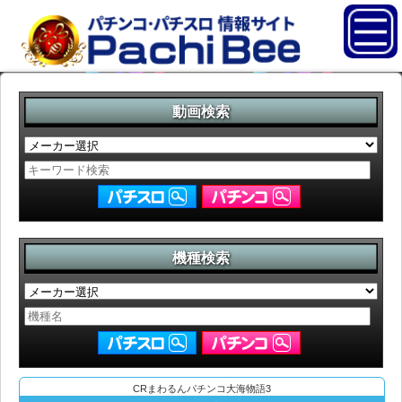
動画検索
機種検索
CRまわるんパチンコ大海物語3