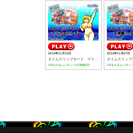
2014年11月10日
2014年11月07日
タイムスリップモード マリンちゃんリーチ
CRまわるんパチンコ大海物語3
CRまわるんパチン