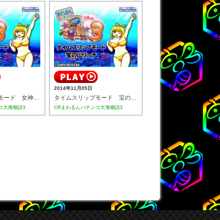
2014年11月05日
タイムスリップモード 女神像リーチ
タイムスリップモード 宝の山リーチ
コ大海物語3
CRまわるんパチンコ大海物語3