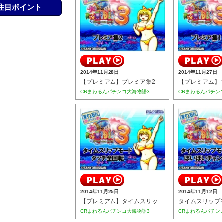
注目ポイント
2014年11月28日
2014年11月27日
【プレミアム】プレミア集2
【プレミアム】
CRまわるんパチンコ大海物語3
CRまわるんパチン
2014年11月25日
2014年11月12日
【プレミアム】タイムスリップモード タッチ全回転
CRまわるんパチンコ大海物語3
CRまわるんパチン