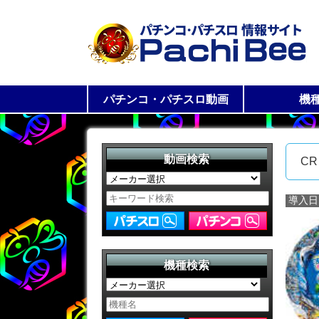
パチンコ・パチスロ動画
機
パチスロ動画一覧
パチンコ動画一覧
パチス
パチン
動画検索
C
導入日
機種検索