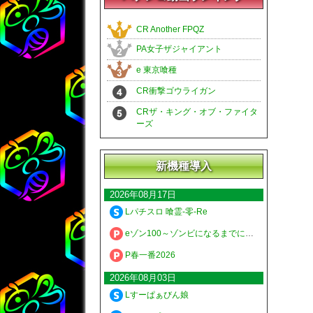
CR Another FPQZ
PA女子ザジャイアント
e 東京喰種
CR衝撃ゴウライガン
CRザ・キング・オブ・ファイタ
ーズ
新機種導入
2026年08月17日
Lパチスロ 喰霊-零-Re
eゾン100～ゾンビになるまでにしたい100のこと～
P春一番2026
2026年08月03日
Lすーぱぁびん娘