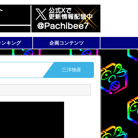
ランキング
企画コンテンツ
スランキング
ランキング
ラム
機種解析情報
WEB 漫画
三洋物産