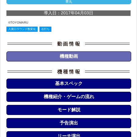
豊丸
導入日：2017年04月03日
©TOYOMARU
入賞口ラウンド数変化
右打ち
機種動画
基本スペック
機種紹介・ゲームの流れ
モード解説
予告演出
リーチ演出