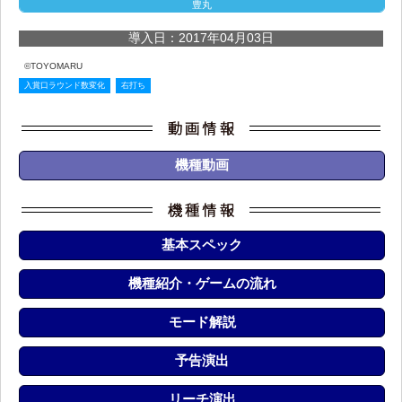
豊丸
導入日：2017年04月03日
©TOYOMARU
入賞口ラウンド数変化
右打ち
機種動画
基本スペック
機種紹介・ゲームの流れ
モード解説
予告演出
リーチ演出