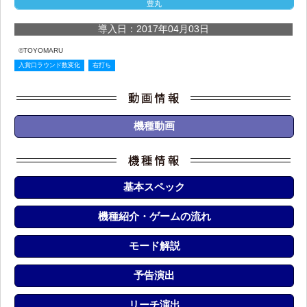
豊丸
導入日：2017年04月03日
©TOYOMARU
入賞口ラウンド数変化
右打ち
機種動画
基本スペック
機種紹介・ゲームの流れ
モード解説
予告演出
リーチ演出