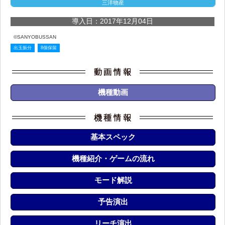
三洋物産
導入日：2017年12月04日
©SANYOBUSSAN
出玉振分
8個保留
機種動画
基本スペック
機種紹介・ゲームの流れ
モード解説
予告演出
リーチ演出