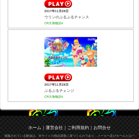
2017年11月28日
ウリンのぶるぶるチャンス
CR大海物語4
2017年11月28日
ぶるぶるチェンジ
CR大海物語4
ホーム
｜
運営会社
｜
ご利用規約
｜
お問合せ
掲載されている数値は、本サイトの独自調査に基づくものであり、メーカー及びホールとは一