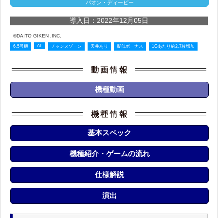
パオン・ディーピー
導入日：2022年12月05日
©DAITO GIKEN ,INC.
AT
6.5号機
チャンスゾーン
天井あり
擬似ボーナス
1Gあたり約2.7枚増加
機種動画
基本スペック
機種紹介・ゲームの流れ
仕様解説
演出