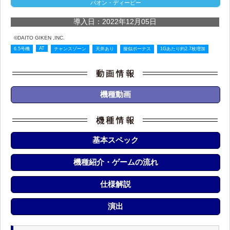
パオン・ディーピー
導入日：2022年12月05日
©DAITO GIKEN ,INC.
AT
6.5号機
チャンスゾーン
天井あり
擬似ボーナス
1Gあたり約2.7枚増加
機種動画
基本スペック
機種紹介・ゲームの流れ
仕様解説
演出