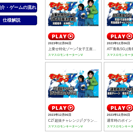
紹介・ゲームの流れ
仕様解説
2023年12月06日
2023年12月06日
上乗せ特化ゾーン｢女子王座決定戦｣(対戦相手／水神祭など)
スマスロモンキーターンⅤ
スマスロモンキータ
2023年12月06日
2023年12月06日
CZ｢超抜チャレンジ｣｢グランドスラムチャレンジ｣
スマスロモンキーターンⅤ
スマスロモンキータ