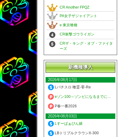
CR Another FPQZ
PA女子ザジャイアント
e 東京喰種
CR衝撃ゴウライガン
CRザ・キング・オブ・ファイタ
ーズ
新機種導入
2026年08月17日
Lパチスロ 喰霊-零-Re
eゾン100～ゾンビになるまでにしたい100のこと～
P春一番2026
2026年08月03日
Lすーぱぁびん娘
LBトリプルクラウンX-300