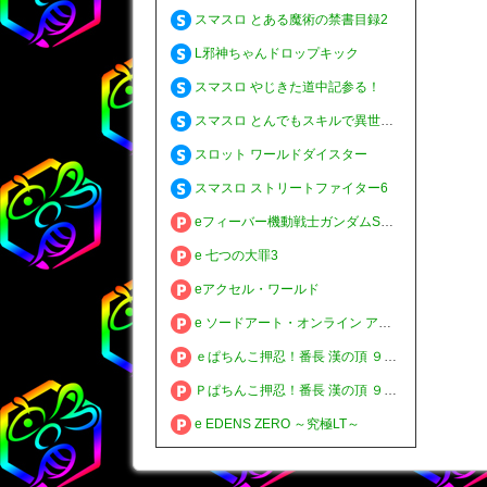
スマスロ とある魔術の禁書目録2
L邪神ちゃんドロップキック
スマスロ やじきた道中記参る！
スマスロ とんでもスキルで異世界放浪メシ
スロット ワールドダイスター
スマスロ ストリートファイター6
eフィーバー機動戦士ガンダムSEED クライマックス
e 七つの大罪3
eアクセル・ワールド
e ソードアート・オンライン アリシゼーション 夜空
ｅぱちんこ押忍！番長 漢の頂 ９９ver.
Ｐぱちんこ押忍！番長 漢の頂 ９９ver.
e EDENS ZERO ～究極LT～