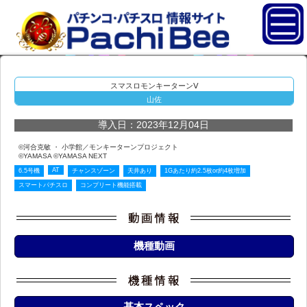
スマスロモンキーターンⅤ
山佐
導入日：2023年12月04日
©河合克敏 ・ 小学館／モンキーターンプロジェクト
©YAMASA ©YAMASA NEXT
AT
6.5号機
チャンスゾーン
天井あり
1Gあたり約2.5枚or約4枚増加
スマートパチスロ
コンプリート機能搭載
機種動画
基本スペック