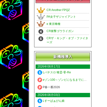
CR Another FPQZ
PA女子ザジャイアント
e 東京喰種
CR衝撃ゴウライガン
CRザ・キング・オブ・ファイタ
ーズ
新機種導入
2026年08月17日
Lパチスロ 喰霊-零-Re
eゾン100～ゾンビになるまでにしたい100のこと～
P春一番2026
2026年08月03日
Lすーぱぁびん娘