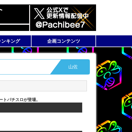
ランキング
企画コンテンツ
スランキング
ランキング
ラム
機種解析情報
WEB 漫画
山佐
ートパチスロが登場。