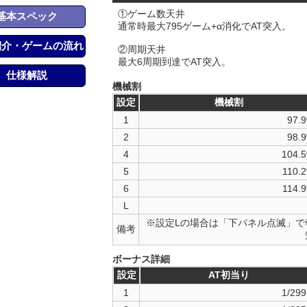
①ゲーム数天井
基本スペック
通常時最大795ゲーム+α消化でAT突入。
紹介・ゲームの流れ
②周期天井
最大6周期到達でAT突入。
仕様解説
機械割
設定
機械割
1
97.
2
98.
4
104.
5
110.
6
114.
L
※設定Lの場合は「下パネル点滅」で
備考
ボーナス詳細
設定
AT初当り
1
1/299