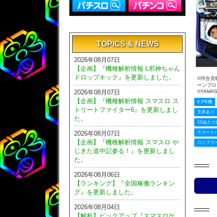
TOPICS & NEWS
2026年08月07日
【企画】『機種解析情報 L邪神ちゃん
ドロップキック』を更新しました。
©河合克
ーンプロ
2026年08月07日
©YAMAS
【企画】『機種解析情報 スマスロ ス
6.5号機
トリートファイター6』を更新しまし
天井あり
た。
1Gあたり
2026年08月07日
スマート
【企画】『機種解析情報 スマスロ や
コンプリ
じきた道中記参る！』を更新しまし
た。
2026年08月06日
【ランキング】『全国稼働ランキン
グ』を更新しました。
2026年08月04日
【解析】ピックアップ『スマスロケ