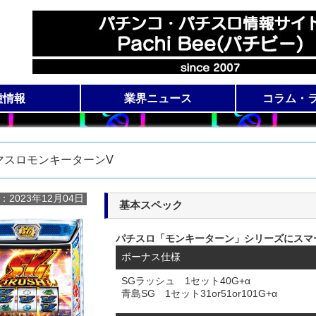
種情報
業界ニュース
コラム・
ロ機種一覧
コ機種一覧
展示会ニュース
新機種導入日
動画アクセ
全国稼働
コ
マスロモンキーターンⅤ
：2023年12月04日
基本スペック
パチスロ「モンキーターン」シリーズにスマ
ボーナス仕様
SGラッシュ 1セット40G+α
青島SG 1セット31or51or101G+α