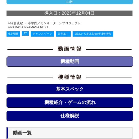
山佐
導入日：2023年12月04日
©河合克敏 ・ 小学館／モンキーターンプロジェクト
©YAMASA ©YAMASA NEXT
AT
6.5号機
チャンスゾーン
天井あり
1Gあたり約2.5枚or約4枚増加
機種動画
基本スペック
機種紹介・ゲームの流れ
仕様解説
動画一覧