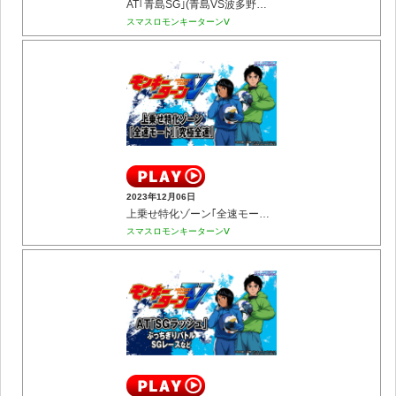
AT｢青島SG｣(青島VS波多野／青島超抜チャレンジなど)
スマスロモンキーターンⅤ
2023年12月06日
上乗せ特化ゾーン｢全速モード｣｢究極全速｣
スマスロモンキーターンⅤ