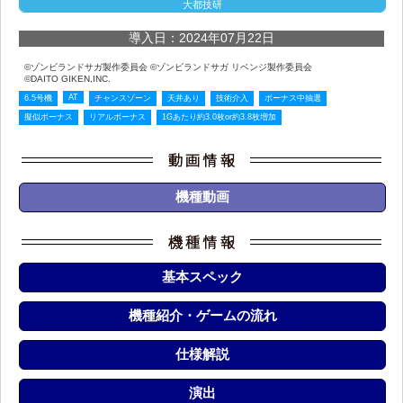
大都技研
導入日：2024年07月22日
©ゾンビランドサガ製作委員会 ©ゾンビランドサガ リベンジ製作委員会
©DAITO GIKEN,INC.
AT
6.5号機
チャンスゾーン
天井あり
技術介入
ボーナス中抽選
擬似ボーナス
リアルボーナス
1Gあたり約3.0枚or約3.8枚増加
機種動画
基本スペック
機種紹介・ゲームの流れ
仕様解説
演出