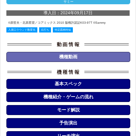
サミー
導入日：2024年09月17日
©原哲夫・北原星望／コアミックス 2010 版権許諾証K03-97T ©Sammy
入賞口ラウンド数変化
右打ち
特定図柄時短
機種動画
基本スペック
機種紹介・ゲームの流れ
モード解説
予告演出
リーチ演出