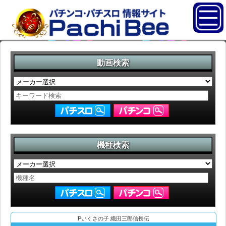
動画検索
機種検索
Pいくさの子 織田三郎信長伝