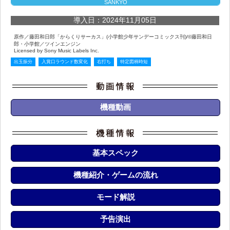
SANKYO
導入日：2024年11月05日
原作／藤田和日郎「からくりサーカス」(小学館少年サンデーコミックス刊)/©藤田和日
郎・小学館／ツインエンジン
Licensed by Sony Music Labels Inc.
出玉振分
入賞口ラウンド数変化
右打ち
特定図柄時短
機種動画
基本スペック
機種紹介・ゲームの流れ
モード解説
予告演出