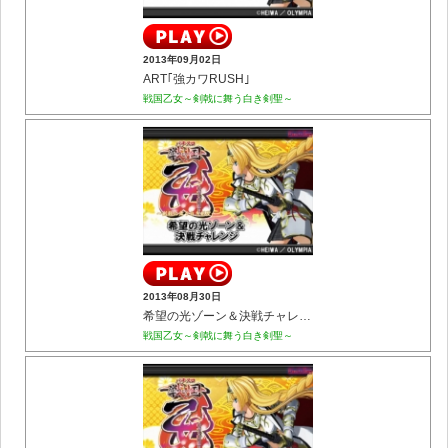
2013年09月02日
ART｢強カワRUSH｣
戦国乙女～剣戟に舞う白き剣聖～
2013年08月30日
希望の光ゾーン＆決戦チャレンジ
戦国乙女～剣戟に舞う白き剣聖～