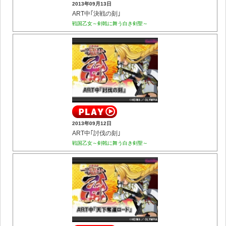
2013年09月13日
ART中｢決戦の刻｣
戦国乙女～剣戟に舞う白き剣聖～
2013年09月12日
ART中｢討伐の刻｣
戦国乙女～剣戟に舞う白き剣聖～