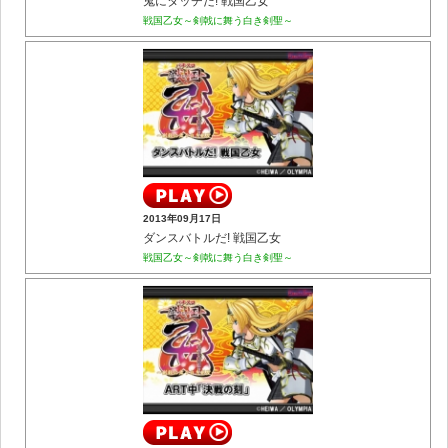
鬼にタッチだ! 戦国乙女
戦国乙女～剣戟に舞う白き剣聖～
2013年09月17日
ダンスバトルだ! 戦国乙女
戦国乙女～剣戟に舞う白き剣聖～