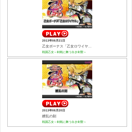
2013年08月21日
乙女ボーナス「乙女ロワイヤル」
戦国乙女～剣戟に舞う白き剣聖～
2013年08月20日
繚乱の刻
戦国乙女～剣戟に舞う白き剣聖～