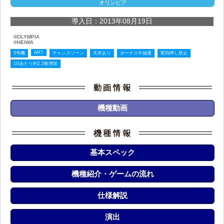
オリンピア
導入日：2013年08月19日
©OLYMPIA
©HEIWA
ART
5号機
チャンスゾーン
天井あり
ボーナス中抽選
変則押し禁止
1Gあたり約2.2枚増加
機種動画
基本スペック
機種紹介・ゲームの流れ
仕様解説
演出