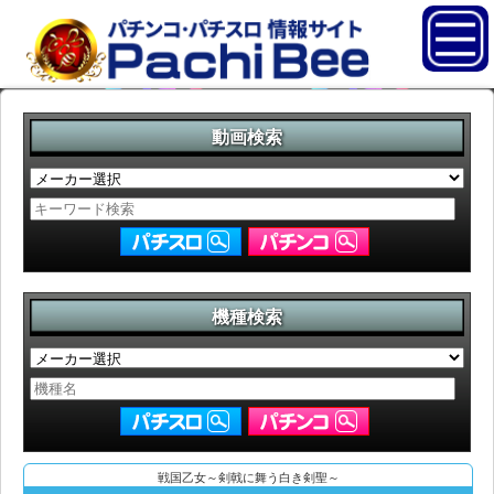
動画検索
機種検索
戦国乙女～剣戟に舞う白き剣聖～