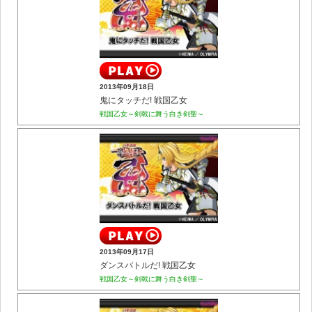
2013年09月18日
鬼にタッチだ! 戦国乙女
戦国乙女～剣戟に舞う白き剣聖～
2013年09月17日
ダンスバトルだ! 戦国乙女
戦国乙女～剣戟に舞う白き剣聖～