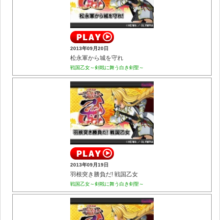
2013年09月20日
松永軍から城を守れ
戦国乙女～剣戟に舞う白き剣聖～
2013年09月19日
羽根突き勝負だ! 戦国乙女
戦国乙女～剣戟に舞う白き剣聖～