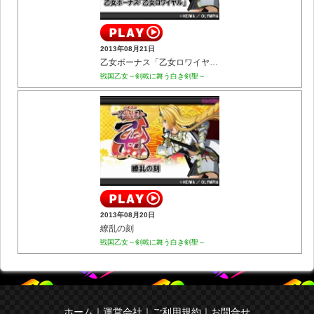
2013年08月21日
乙女ボーナス「乙女ロワイヤル」
戦国乙女～剣戟に舞う白き剣聖～
2013年08月20日
繚乱の刻
戦国乙女～剣戟に舞う白き剣聖～
ホーム
｜
運営会社
｜
ご利用規約
｜
お問合せ