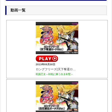
動画一覧
2013年09月30日
ロングフリーズ(天下奪還ロードVer.)
戦国乙女～剣戟に舞う白き剣聖～