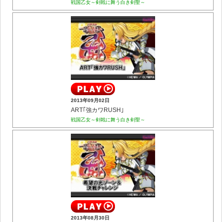
戦国乙女～剣戟に舞う白き剣聖～
2013年09月02日
ART｢強カワRUSH｣
戦国乙女～剣戟に舞う白き剣聖～
2013年08月30日