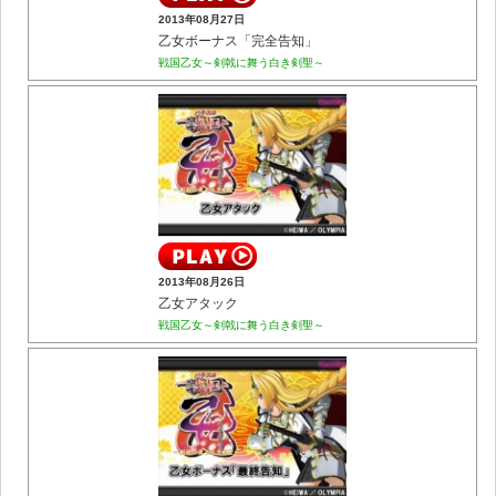
2013年08月27日
乙女ボーナス「完全告知」
戦国乙女～剣戟に舞う白き剣聖～
2013年08月26日
乙女アタック
戦国乙女～剣戟に舞う白き剣聖～