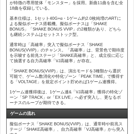
が特徴の専用筐体「モンスター」を採用。新曲11曲を含む全
18曲を収録している。
基本仕様は、1セット40G+α・1ゲーム約2.0枚純増のARTに
よる擬似ボーナス搭載機。擬似ボーナスは「SHAKE
BONUS」「SHAKE BONUS VVIP」の2種類があり、どちら
も継続システムはセットストック型。
通常時は「高確率」突入で擬似ボーナス「SHAKE
BONUS(VVIP)」のチャンス。「高確率」は、背景色で期待度
を示唆する前兆ステージ「SHAKE高確率」と、成立役に応じ
て抽選する自力高確率「VJ高確率」が存在。
「SHAKE BONUS(VVIP)」は、演出モードを3種類から選択
可能で、ゲーム数消化や特化ゾーン「PEAK TIME」で獲得す
る「VOLTAGE」を規定ポイント貯めれば1ゲーム連獲得。
1ゲーム連獲得後は、1ゲーム連&「VJ高確率」獲得の特化ゾ
ーン「SP TRACK」or「EX LIVE」へ必ず突入し、更なるボ
ーナスのループが期待できる。
ゲームの流れ
擬似ボーナス「SHAKE BONUS(VVIP)」は、通常時や前兆ス
テージ「SHAKE高確率」、自力高確率「VJ高確率」から突入