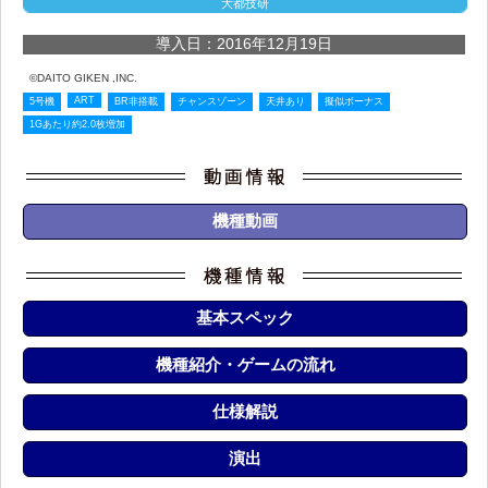
大都技研
導入日：2016年12月19日
©DAITO GIKEN ,INC.
ART
5号機
BR非搭載
チャンスゾーン
天井あり
擬似ボーナス
1Gあたり約2.0枚増加
機種動画
基本スペック
機種紹介・ゲームの流れ
仕様解説
演出