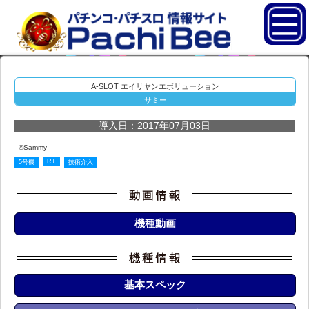
A-SLOT エイリヤンエボリューション
サミー
導入日：2017年07月03日
©Sammy
RT
5号機
技術介入
機種動画
基本スペック