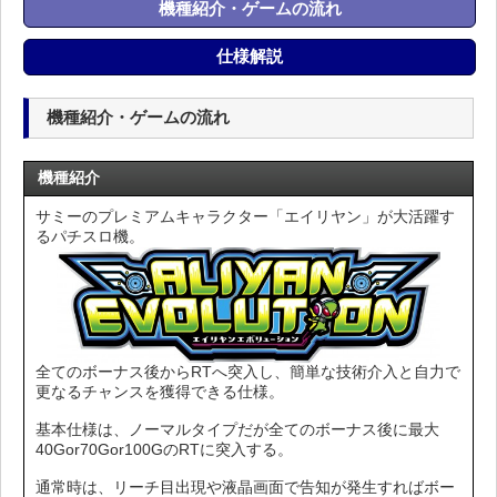
機種紹介・ゲームの流れ
仕様解説
機種紹介・ゲームの流れ
機種紹介
サミーのプレミアムキャラクター「エイリヤン」が大活躍す
るパチスロ機。
全てのボーナス後からRTへ突入し、簡単な技術介入と自力で
更なるチャンスを獲得できる仕様。
基本仕様は、ノーマルタイプだが全てのボーナス後に最大
40Gor70Gor100GのRTに突入する。
通常時は、リーチ目出現や液晶画面で告知が発生すればボー