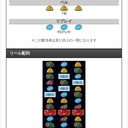
ベル
7枚
リプレイ
REPLAY
※この配当表は見た目上の一部になります
リール配列