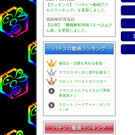
【ランキング】『パチビー動画アク
セスランキング』を更新しました。
2026年07月31日
【企画】『機種解析情報 Lすーぱぁび
ん娘』を更新しました。
パチスロ動画ランキング
秘宝伝～太陽を求める者達～
スマスロ やじきた道中記参る！
スロット ワールドダイスター
スマスロ とんでもスキルで異世
界放浪メシ
スロット ソードアート・オンラ
インⅡ
パチンコ動画ランキング