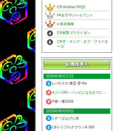
CR Another FPQZ
PA女子ザジャイアント
e 東京喰種
CR衝撃ゴウライガン
CRザ・キング・オブ・ファイタ
ーズ
新機種導入
2026年08月17日
Lパチスロ 喰霊-零-Re
eゾン100～ゾンビになるまでにしたい100のこと～
P春一番2026
2026年08月03日
Lすーぱぁびん娘
LBトリプルクラウンX-300