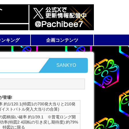
ランキング
企画コンテンツ
スランキング
ランキング
ラム
機種解析情報
WEB 漫画
SANKYO
が登場!
1/120.1(特図1の700発大当りと210発
ゴイストバトル突入大当りの合算)
図柄揃い確率 約1/39.1 ※普電ロング開
成功率(特図2 4回転の引き戻し期待度):約79%
、特図2に限る