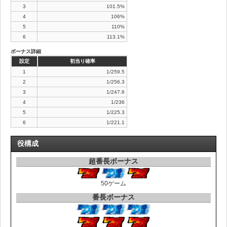
3
101.5%
4
106%
5
110%
6
113.1%
ボーナス詳細
設定
初当り確率
1
1/259.5
2
1/256.3
3
1/247.6
4
1/236
5
1/225.3
6
1/221.1
役構成
超番長ボーナス
50ゲーム
番長ボーナス