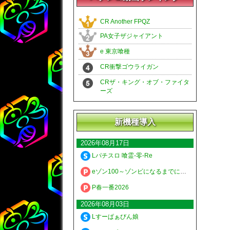
CR Another FPQZ
PA女子ザジャイアント
e 東京喰種
CR衝撃ゴウライガン
CRザ・キング・オブ・ファイタ
ーズ
新機種導入
2026年08月17日
Lパチスロ 喰霊-零-Re
eゾン100～ゾンビになるまでにしたい100のこと～
P春一番2026
2026年08月03日
Lすーぱぁびん娘