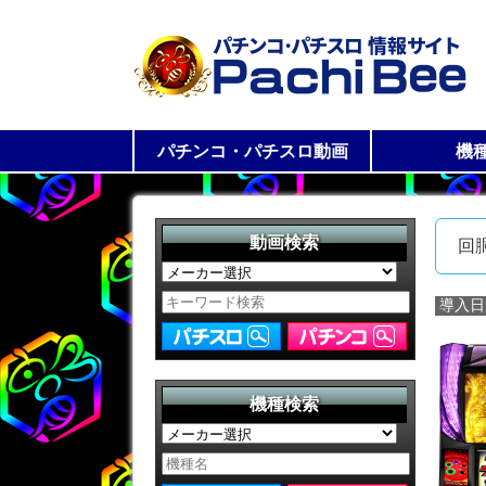
パチンコ・パチスロ動画
機
パチスロ動画一覧
パチンコ動画一覧
パチス
パチン
動画検索
回
導入日
機種検索