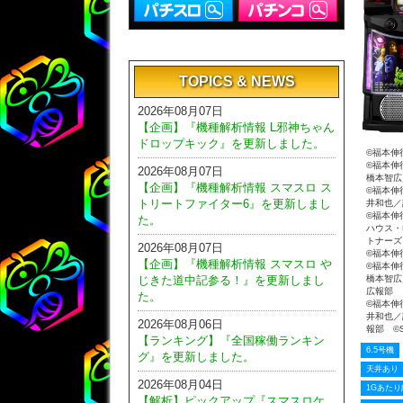
TOPICS & NEWS
2026年08月07日
【企画】『機種解析情報 L邪神ちゃん
ドロップキック』を更新しました。
©福本伸
©福本伸
2026年08月07日
橋本智広
【企画】『機種解析情報 スマスロ ス
©福本伸
トリートファイター6』を更新しまし
井和也／
©福本伸
た。
ハウス・
トナーズ
2026年08月07日
©福本伸
【企画】『機種解析情報 スマスロ や
©福本伸
じきた道中記参る！』を更新しまし
橋本智広
広報部
た。
©福本伸
井和也／
2026年08月06日
報部 ©S
【ランキング】『全国稼働ランキン
6.5号機
グ』を更新しました。
天井あり
2026年08月04日
1Gあたり
【解析】ピックアップ『スマスロケ