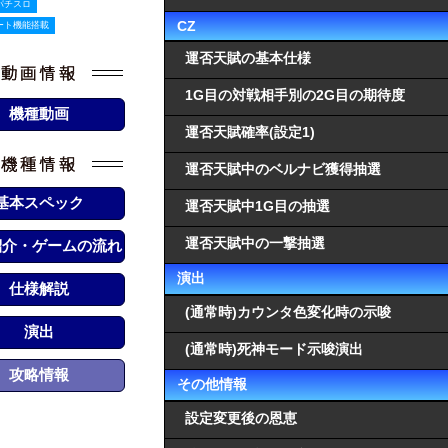
パチスロ
CZ
ート機能搭載
運否天賦の基本仕様
1G目の対戦相手別の2G目の期待度
機種動画
運否天賦確率(設定1)
運否天賦中のベルナビ獲得抽選
基本スペック
運否天賦中1G目の抽選
運否天賦中の一撃抽選
紹介・ゲームの流れ
演出
仕様解説
(通常時)カウンタ色変化時の示唆
演出
(通常時)死神モード示唆演出
攻略情報
その他情報
設定変更後の恩恵