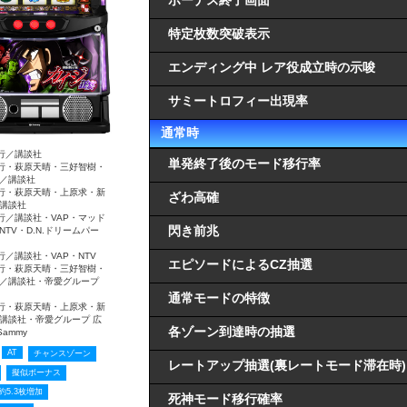
ボーナス終了画面
特定枚数突破表示
エンディング中 レア役成立時の示唆
サミートロフィー出現率
通常時
行／講談社
単発終了後のモード移行率
行・萩原天晴・三好智樹・
／講談社
行・萩原天晴・上原求・新
ざわ高確
講談社
行／講談社・VAP・マッド
閃き前兆
NTV・D.N.ドリームパー
行／講談社・VAP・NTV
エピソードによるCZ抽選
行・萩原天晴・三好智樹・
／講談社・帝愛グループ
通常モードの特徴
行・萩原天晴・上原求・新
講談社・帝愛グループ 広
各ゾーン到達時の抽選
ammy
AT
チャンスゾーン
レートアップ抽選(裏レートモード滞在時)
擬似ボーナス
約5.3枚増加
死神モード移行確率