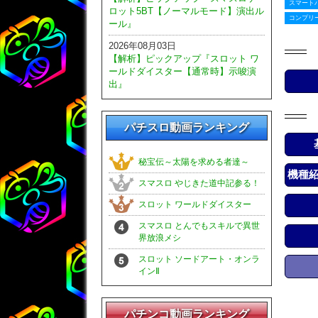
スマート
ロット5BT【ノーマルモード】演出ル
コンプリ
ール』
2026年08月03日
【解析】ピックアップ『スロット ワ
ールドダイスター【通常時】示唆演
出』
パチスロ動画ランキング
秘宝伝～太陽を求める者達～
機種
スマスロ やじきた道中記参る！
スロット ワールドダイスター
スマスロ とんでもスキルで異世
界放浪メシ
スロット ソードアート・オンラ
インⅡ
パチンコ動画ランキング