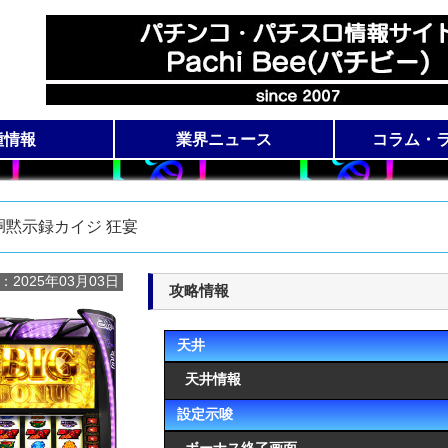
種情報
業界ニュース
コラム・
ロ機種一覧
コ機種一覧
展示会ニュース
新機種導入日
動画アクセ
全国稼働
コ
胴黙示録カイジ 狂宴
：2025年03月03日
攻略情報
天井
天井情報
設定示唆