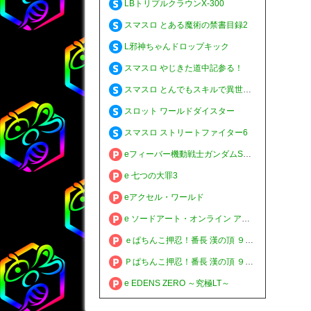
LBトリプルクラウンX-300
スマスロ とある魔術の禁書目録2
L邪神ちゃんドロップキック
スマスロ やじきた道中記参る！
スマスロ とんでもスキルで異世界放浪メシ
スロット ワールドダイスター
スマスロ ストリートファイター6
eフィーバー機動戦士ガンダムSEED クライマックス
e 七つの大罪3
eアクセル・ワールド
e ソードアート・オンライン アリシゼーション 夜空
ｅぱちんこ押忍！番長 漢の頂 ９９ver.
Ｐぱちんこ押忍！番長 漢の頂 ９９ver.
e EDENS ZERO ～究極LT～