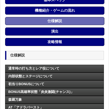
機種紹介・ゲームの流れ
仕様解説
演出
攻略情報
仕様解説
通常時の打ち方とレア役について
内部状態とステージについて
初当りBONUSについて
BONUS高確率状態「炎炎激闘(チャンス)」
森羅万象
AT「アドラバースト」