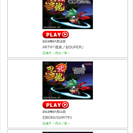
2013年07月12日
ART中｢傑束ノ刻SUPER｣
忍魂弐 ～烈火ノ章～
2013年07月11日
烈BONUS(ART中)
忍魂弐 ～烈火ノ章～