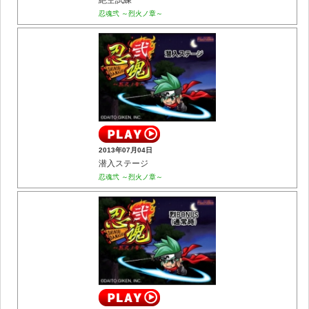
絶空試練
忍魂弐 ～烈火ノ章～
2013年07月04日
潜入ステージ
忍魂弐 ～烈火ノ章～