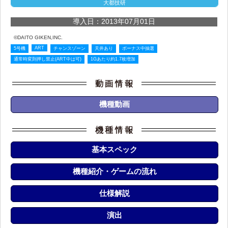
大都技研
導入日：2013年07月01日
©DAITO GIKEN,INC.
ART
5号機
チャンスゾーン
天井あり
ボーナス中抽選
通常時変則押し禁止(ART中は可)
1Gあたり約1.7枚増加
機種動画
基本スペック
機種紹介・ゲームの流れ
仕様解説
演出