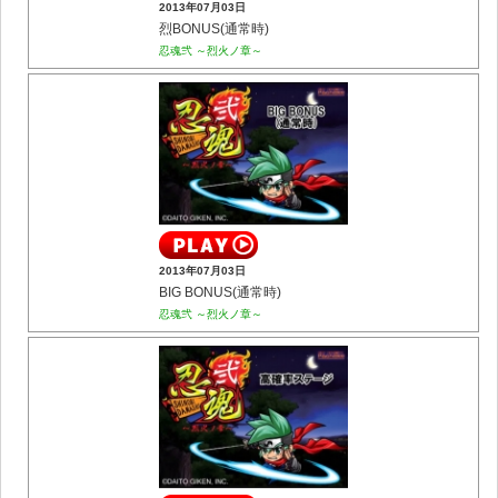
2013年07月03日
烈BONUS(通常時)
忍魂弐 ～烈火ノ章～
2013年07月03日
BIG BONUS(通常時)
忍魂弐 ～烈火ノ章～