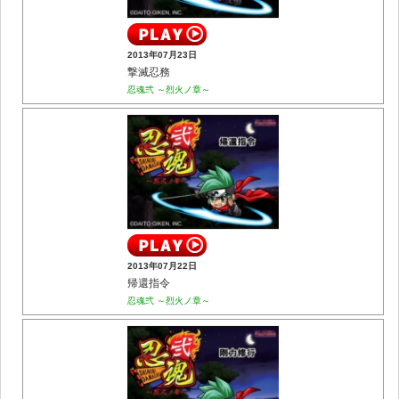
2013年07月23日
撃滅忍務
忍魂弐 ～烈火ノ章～
2013年07月22日
帰還指令
忍魂弐 ～烈火ノ章～