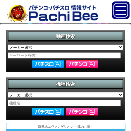
動画検索
機種検索
新世紀エヴァンゲリオン ～魂の共鳴～