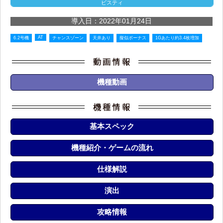
ビスティ
導入日：2022年01月24日
AT
6.2号機
チャンスゾーン
天井あり
擬似ボーナス
1Gあたり約3.4枚増加
機種動画
基本スペック
機種紹介・ゲームの流れ
仕様解説
演出
攻略情報