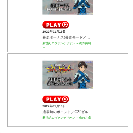
2022年01月19日
暴走ボーナス(暴走モード／暴走ブーストなど)
新世紀エヴァンゲリオン ～魂の共鳴
～
2022年01月19日
通常時のポイント／CZ｢ゼルエル決戦｣
新世紀エヴァンゲリオン ～魂の共鳴
～