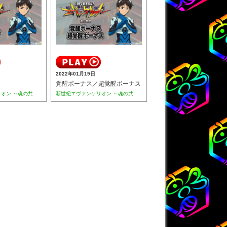
2022年01月19日
覚醒ボーナス／超覚醒ボーナス
新世紀エヴァンゲリオン ～魂の共鳴～
新世紀エヴァンゲリオン ～魂の共鳴～