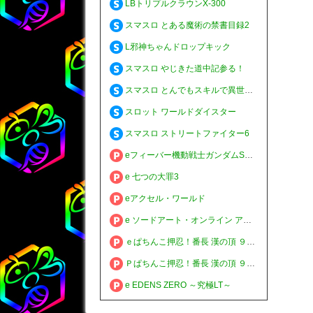
LBトリプルクラウンX-300
スマスロ とある魔術の禁書目録2
L邪神ちゃんドロップキック
スマスロ やじきた道中記参る！
スマスロ とんでもスキルで異世界放浪メシ
スロット ワールドダイスター
スマスロ ストリートファイター6
eフィーバー機動戦士ガンダムSEED クライマックス
e 七つの大罪3
eアクセル・ワールド
e ソードアート・オンライン アリシゼーション 夜空
ｅぱちんこ押忍！番長 漢の頂 ９９ver.
Ｐぱちんこ押忍！番長 漢の頂 ９９ver.
e EDENS ZERO ～究極LT～