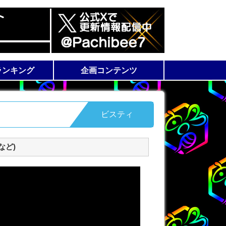
ランキング
企画コンテンツ
スランキング
ランキング
ラム
機種解析情報
WEB 漫画
ビスティ
など)