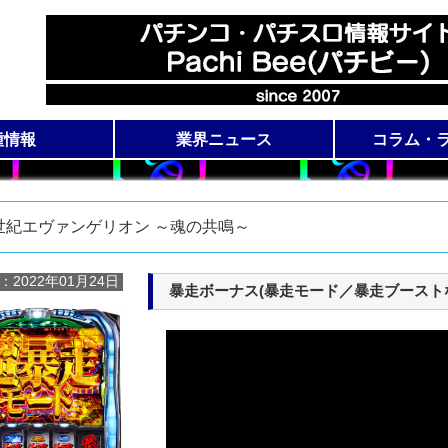
種情報
業界ニュース
コラム・
ロ機種一覧
コ機種一覧
展示会ニュース
新機種導入日
動画アクセ
全国稼働
コ
世紀エヴァンゲリオン ～魂の共鳴～
：2022年01月24日
暴走ボーナス(暴走モード／暴走ブースト