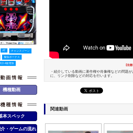
AT
チャンスゾーン
擬似ボーナス
約3.4枚増加
【注意
・紹介している動画に著作権や肖像権などの問題が
に、リンク削除などの対応を行います。
機種動画
関連動画
基本スペック
紹介・ゲームの流れ