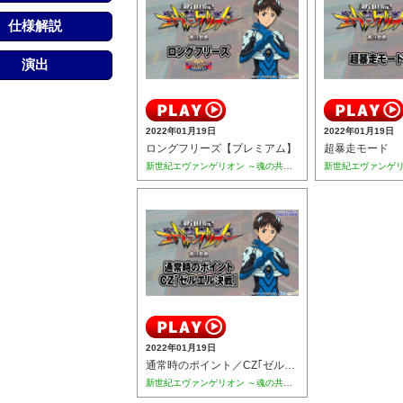
仕様解説
演出
2022年01月19日
2022年01月19日
ロングフリーズ【プレミアム】
超暴走モード
新世紀エヴァンゲリオン ～魂の共鳴～
2022年01月19日
通常時のポイント／CZ｢ゼルエル決戦｣
新世紀エヴァンゲリオン ～魂の共鳴～