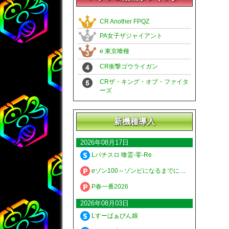
CR Another FPQZ
PA女子ザジャイアント
e 東京喰種
CR衝撃ゴウライガン
CRザ・キング・オブ・ファイタ
ーズ
新機種導入
2026年08月17日
Lパチスロ 喰霊-零-Re
eゾン100～ゾンビになるまでにしたい100のこと～
P春一番2026
2026年08月03日
Lすーぱぁびん娘