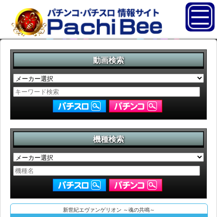
動画検索
機種検索
新世紀エヴァンゲリオン ～魂の共鳴～