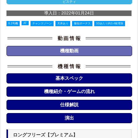
ビスティ
導入日：2022年01月24日
AT
6.2号機
チャンスゾーン
天井あり
擬似ボーナス
1Gあたり約3.4枚増加
機種動画
基本スペック
機種紹介・ゲームの流れ
仕様解説
演出
ロングフリーズ【プレミアム】