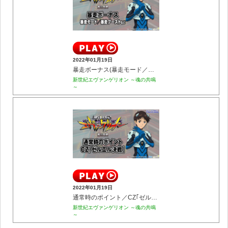
2022年01月19日
暴走ボーナス(暴走モード／暴走ブーストなど)
新世紀エヴァンゲリオン ～魂の共鳴
～
2022年01月19日
通常時のポイント／CZ｢ゼルエル決戦｣
新世紀エヴァンゲリオン ～魂の共鳴
～