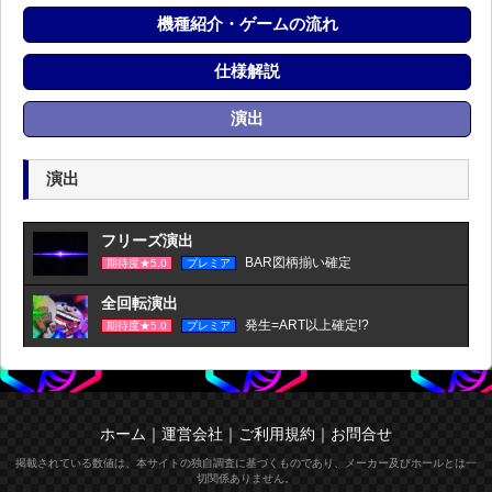
機種紹介・ゲームの流れ
仕様解説
演出
演出
フリーズ演出
BAR図柄揃い確定
期待度★5.0
プレミア
全回転演出
発生=ART以上確定!?
期待度★5.0
プレミア
ホーム
｜
運営会社
｜
ご利用規約
｜
お問合せ
掲載されている数値は、本サイトの独自調査に基づくものであり、メーカー及びホールとは一
切関係ありません。