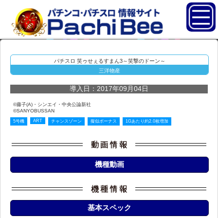
パチスロ 笑ゥせぇるすまん3～笑撃のドーン～
三洋物産
導入日：2017年09月04日
©藤子(A)・シンエイ・中央公論新社
©SANYOBUSSAN
ART
5号機
チャンスゾーン
擬似ボーナス
1Gあたり約2.0枚増加
機種動画
基本スペック