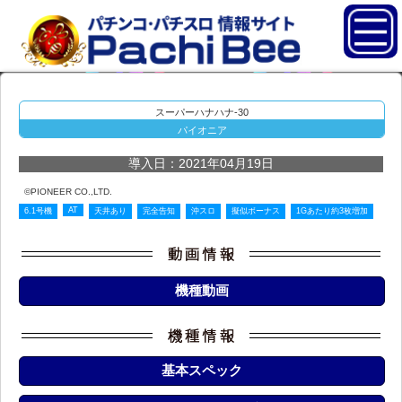
スーパーハナハナ-30
パイオニア
導入日：2021年04月19日
©PIONEER CO.,LTD.
AT
6.1号機
天井あり
完全告知
沖スロ
擬似ボーナス
1Gあたり約3枚増加
機種動画
基本スペック