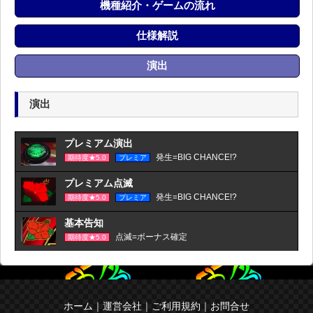
機種紹介・ゲームの流れ
仕様解説
演出
演出
プレミアム演出
発生=BIG CHANCE!?
期待度★5.0
プレミア
プレミアム点滅
発生=BIG CHANCE!?
期待度★5.0
プレミア
基本告知
点滅=ボーナス確定
期待度★5.0
ホーム
｜
運営会社
｜
ご利用規約
｜
お問合せ