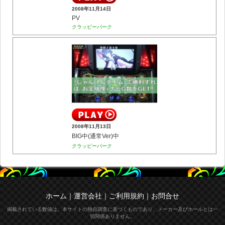
2008年11月14日
PV
クラッピーパーク
2008年11月13日
BIG中(通常Ver)中
クラッピーパーク
ホーム
｜
運営会社
｜
ご利用規約
｜
お問合せ
掲載されている数値は、本サイトの独自調査に基づくものであり、メーカー及びホールとは一
切関係ありません。