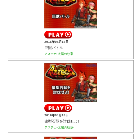
2016年04月18日
巨獣バトル
アステカ-太陽の紋章-
2016年04月18日
猿型石獣を討伐せよ!
アステカ-太陽の紋章-