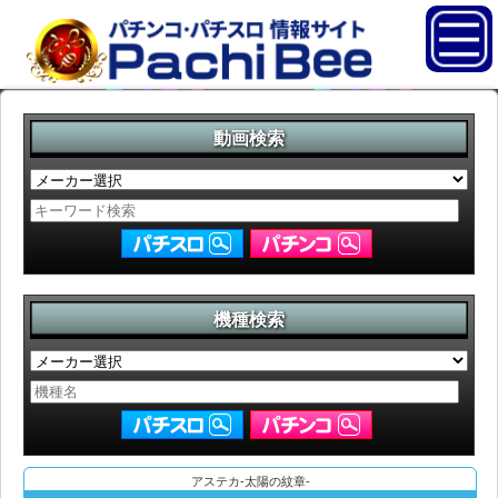
動画検索
機種検索
アステカ-太陽の紋章-