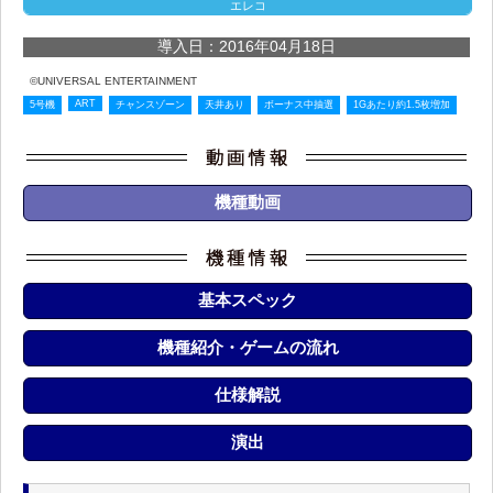
エレコ
導入日：2016年04月18日
©UNIVERSAL ENTERTAINMENT
ART
5号機
チャンスゾーン
天井あり
ボーナス中抽選
1Gあたり約1.5枚増加
機種動画
基本スペック
機種紹介・ゲームの流れ
仕様解説
演出