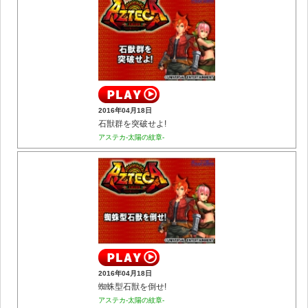
2016年04月18日
石獣群を突破せよ!
アステカ-太陽の紋章-
2016年04月18日
蜘蛛型石獣を倒せ!
アステカ-太陽の紋章-