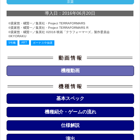
京楽
導入日：2016年06月20日
©貴家悠・橘賢一／集英社・Project TERRAFORMARS
©貴家悠・橘賢一／集英社・Project TERRAFORMARS R
©貴家悠・橘賢一／集英社 ©2016 映画「テラフォーマーズ」製作委員会
©KYORAKU
ART
5号機
ボーナス中抽選
機種動画
基本スペック
機種紹介・ゲームの流れ
仕様解説
演出