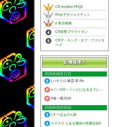
CR Another FPQZ
PA女子ザジャイアント
e 東京喰種
CR衝撃ゴウライガン
CRザ・キング・オブ・ファイタ
ーズ
新機種導入
2026年08月17日
Lパチスロ 喰霊-零-Re
eゾン100～ゾンビになるまでにしたい100のこと～
P春一番2026
2026年08月03日
Lすーぱぁびん娘
スマスロ とある魔術の禁書目録2