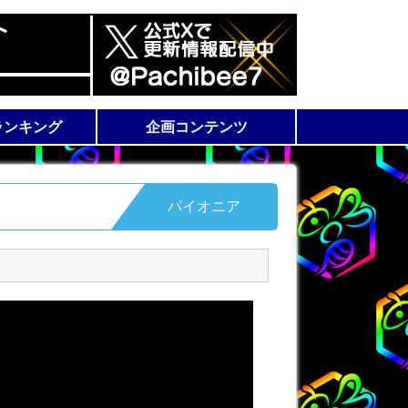
ランキング
企画コンテンツ
スランキング
ランキング
ラム
機種解析情報
WEB 漫画
パイオニア