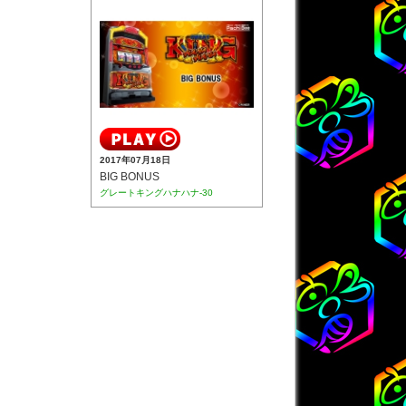
2017年07月18日
BIG BONUS
グレートキングハナハナ-30