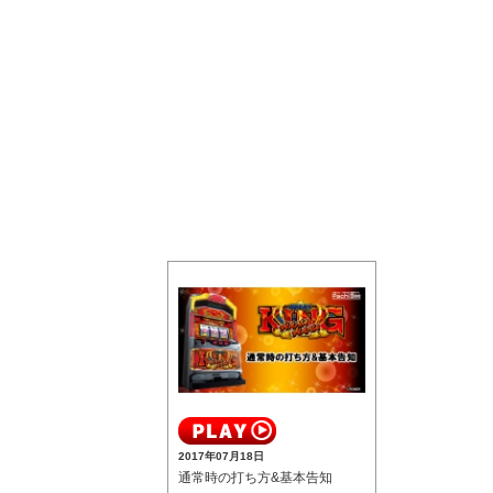
2017年07月18日
通常時の打ち方&基本告知