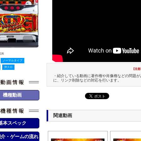
ER
ノーマルタイプ
沖スロ
【注意
・紹介している動画に著作権や肖像権などの問題が
に、リンク削除などの対応を行います。
機種動画
関連動画
基本スペック
紹介・ゲームの流れ