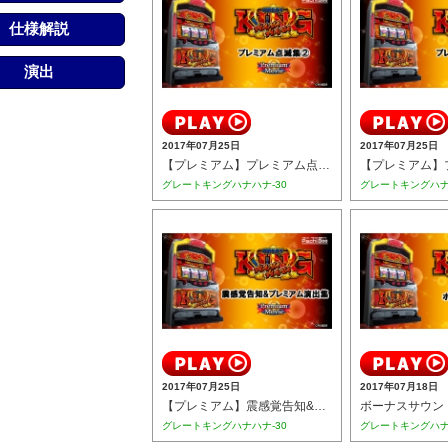
仕様解説
演出
2017年07月25日
2017年07月25日
【プレミアム】プレミアム点滅集②
グレートキングハナハナ-30
グレートキングハナ
2017年07月25日
2017年07月18日
【プレミアム】震感覚告知&プレミアム演出集
ボーナスサウン
グレートキングハナハナ-30
グレートキングハナ