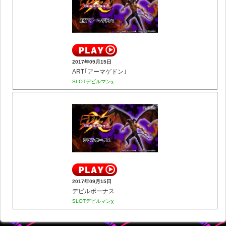
2017年09月15日
ART｢アーマゲドン｣
SLOTデビルマンχ
2017年09月15日
デビルボーナス
SLOTデビルマンχ