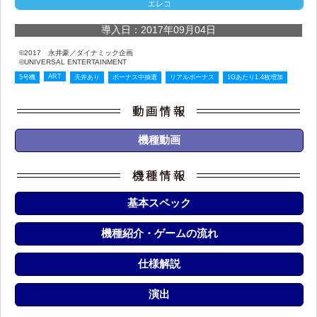
エレコ
導入日：2017年09月04日
©2017 永井豪／ダイナミック企画
©UNIVERSAL ENTERTAINMENT
ART
5号機
天井あり
ボーナス中抽選
リアルボーナス
1Gあたり1.4枚増加
機種動画
基本スペック
機種紹介・ゲームの流れ
仕様解説
演出