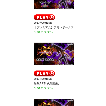
2017年09月15日
【プレミアム】アモンボーナス
SLOTデビルマンχ
2017年09月15日
無限ART｢妖鳥襲来｣
SLOTデビルマンχ